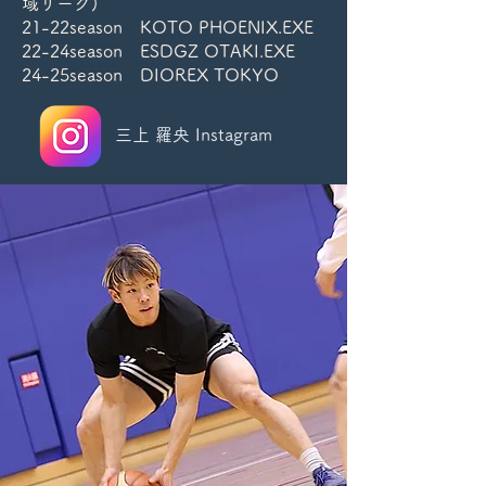
域リーグ)
21-22season KOTO PHOENIX.EXE
22-24season ESDGZ OTAKI.EXE
24-25season DIOREX TOKYO
三上 羅央 Instagram