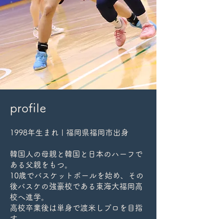
profile
1998年生まれ | 福岡県福岡市出身
韓国人の母親と韓国と日本のハーフで
ある父親をもつ。
10歳でバスケットボールを始め、その
後バスケの強豪校である東海大福岡高
校へ進学
。
​高校卒業後は単身で渡米しプロを目指
す。